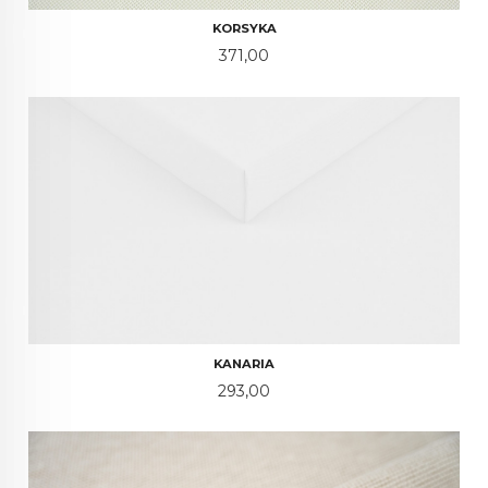
KORSYKA
Pris
371,00
KANARIA
Pris
293,00