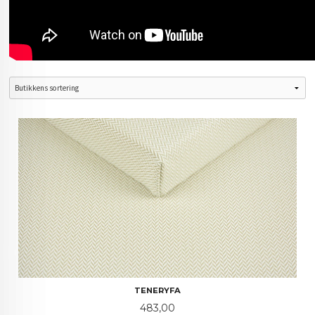
TENERYFA
Pris
483,00