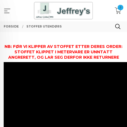
Gå
0
til
innholdet
FORSIDE
STOFFER UTENDØRS
NB: FØR VI KLIPPER AV STOFFET ETTER DERES ORDER:
STOFFET KLIPPET I METERVARE ER UNNTATT
ANGRERETT, OG LAR SEG DERFOR IKKE RETURNERE