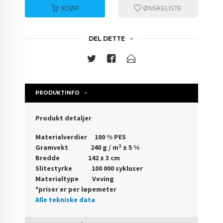
KJØP
ØNSKELISTE
DEL DETTE
PRODUKTINFO
Produkt detaljer
Materialverdier 100 % PES
Gramvekt 240 g / m² ± 5 %
Bredde 142 ± 3 cm
Slitestyrke 100 000 sykluser
Materialtype Veving
*priser er per løpemeter
Alle tekniske data