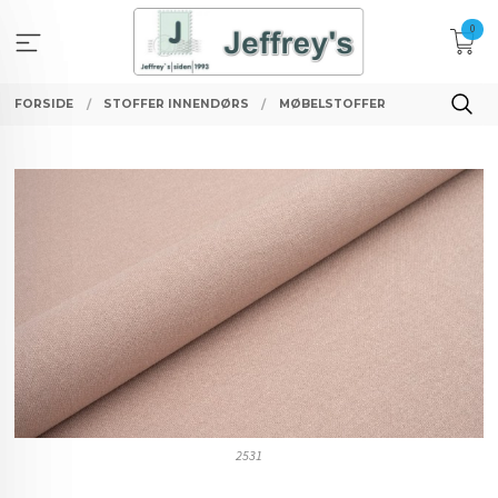
Gå
0
til
innholdet
FORSIDE
STOFFER INNENDØRS
MØBELSTOFFER
2531