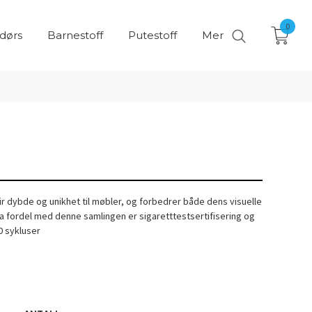
0
ndørs
Barnestoff
Putestoff
Mer
ir dybde og unikhet til møbler, og forbedrer både dens visuelle
tra fordel med denne samlingen er sigaretttestsertifisering og
0 sykluser