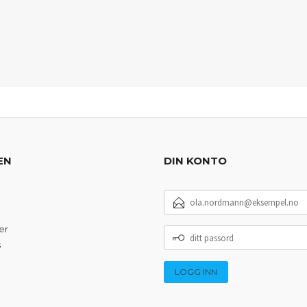
EN
DIN KONTO
E-
POSTADRESSE
er
DITT
PASSORD
s