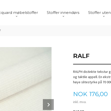
cquard møbelstoffer
Stoffer innendørs
Stoffer ute
F
RALF
RALPH distinkte tekstur g
og taktile appell. En eks
høye slitestyrke på 70 00
Pris
NOK
176,00
Next
inkl. mva.