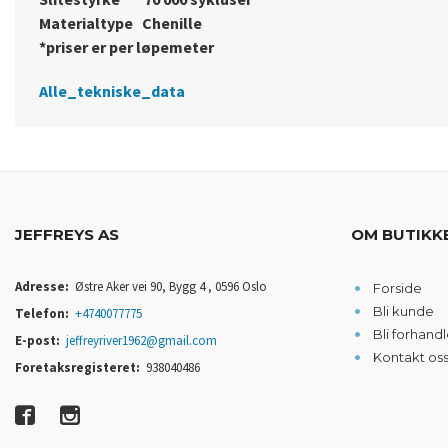
Materialtype Chenille
*priser er per løpemeter
Alle_tekniske_data
JEFFREYS AS
OM BUTIKK
Adresse:
Østre Aker vei 90, Bygg 4 , 0596 Oslo
Forside
Bli kunde
Telefon:
+4740077775
Bli forhandl
E-post:
jeffreyriver1962@gmail.com
Kontakt os
Foretaksregisteret:
938040486