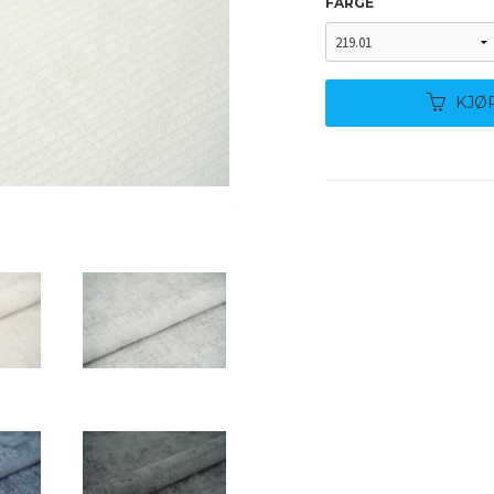
FARGE
KJØ
219.02