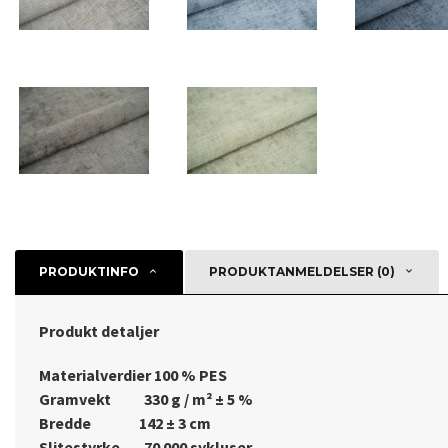
PRODUKTINFO
PRODUKTANMELDELSER (0)
Produkt detaljer
Materialverdier 100 % PES
Gramvekt 330 g / m² ± 5 %
Bredde 142 ± 3 cm
Slitestyrke 70 000 sykluser