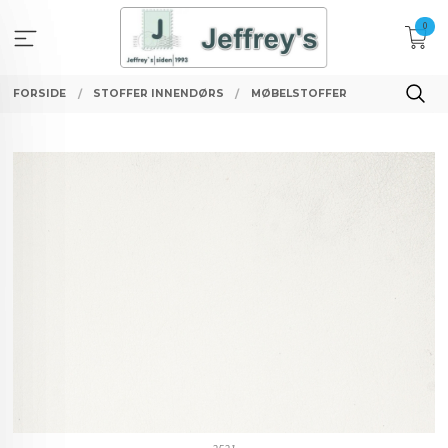
Gå
0
til
innholdet
FORSIDE
STOFFER INNENDØRS
MØBELSTOFFER