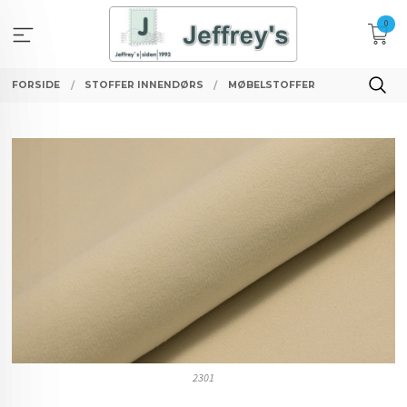
Gå
0
til
innholdet
FORSIDE
STOFFER INNENDØRS
MØBELSTOFFER
2301