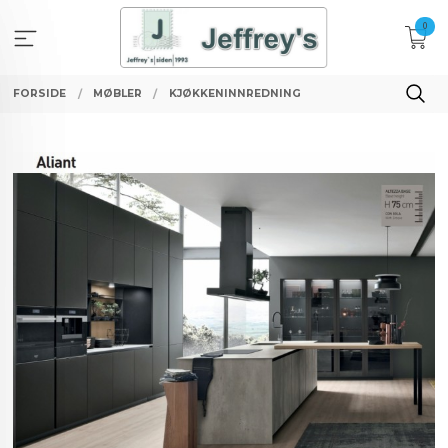
Gå
0
til
innholdet
FORSIDE
MØBLER
KJØKKENINNREDNING