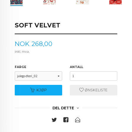
SOFT VELVET
Pris
NOK
268,00
inkl. mva.
FARGE
ANTALL
KJØP
ØNSKELISTE
DEL DETTE