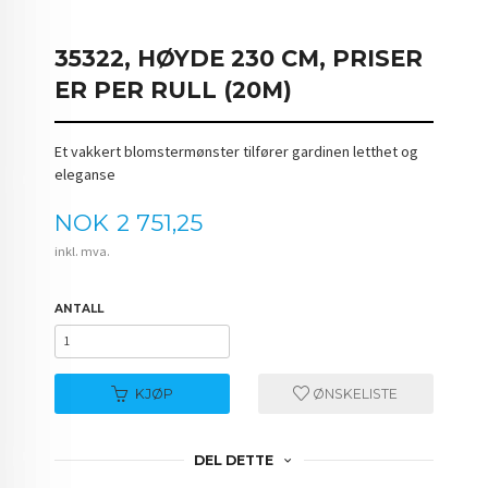
35322, HØYDE 230 CM, PRISER
ER PER RULL (20M)
Et vakkert blomstermønster tilfører gardinen letthet og
eleganse
Pris
NOK
2 751,25
inkl. mva.
ANTALL
KJØP
ØNSKELISTE
DEL DETTE