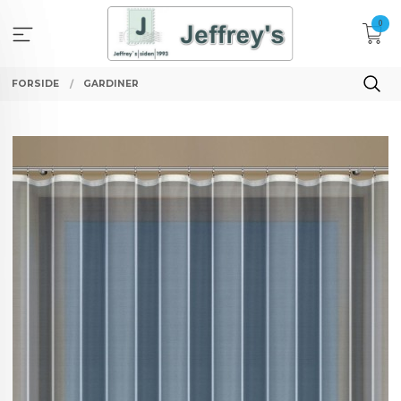
Gå
0
til
innholdet
FORSIDE
GARDINER