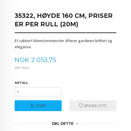
35322, HØYDE 160 CM, PRISER
ER PER RULL (20M)
Et vakkert blomstermønster tilfører gardinen letthet og
eleganse
Pris
NOK
2 053,75
inkl. mva.
ANTALL
KJØP
ØNSKELISTE
DEL DETTE