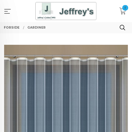
Gå
0
til
innholdet
FORSIDE
GARDINER