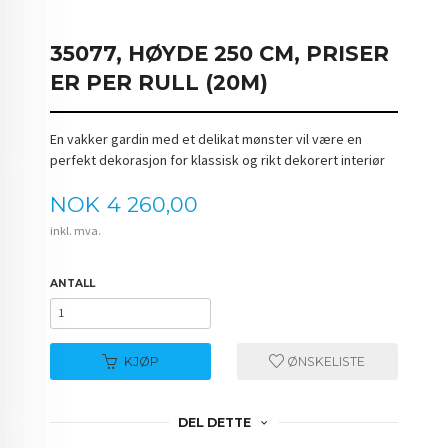
35077, HØYDE 250 CM, PRISER
ER PER RULL (20M)
En vakker gardin med et delikat mønster vil være en
perfekt dekorasjon for klassisk og rikt dekorert interiør
Pris
NOK
4 260,00
inkl. mva.
ANTALL
KJØP
ØNSKELISTE
DEL DETTE