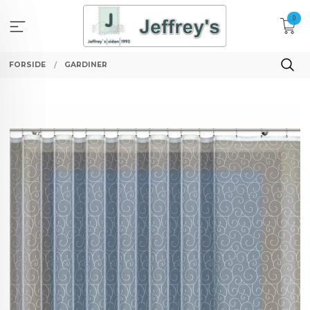
Gå
0
til
innholdet
FORSIDE
GARDINER