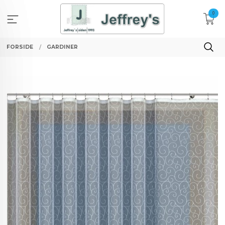
Gå
0
til
innholdet
FORSIDE
GARDINER