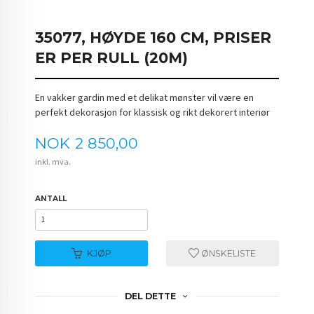
35077, HØYDE 160 CM, PRISER
ER PER RULL (20M)
En vakker gardin med et delikat mønster vil være en
perfekt dekorasjon for klassisk og rikt dekorert interiør
Pris
NOK
2 850,00
inkl. mva.
ANTALL
KJØP
ØNSKELISTE
DEL DETTE