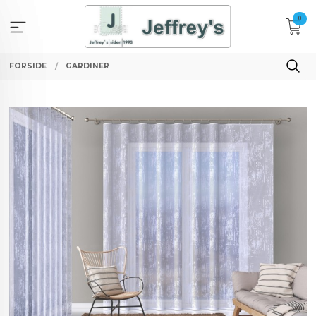
Gå
0
til
innholdet
FORSIDE
GARDINER