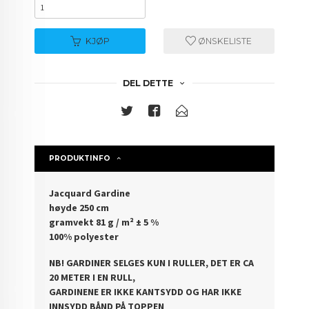
KJØP
ØNSKELISTE
DEL DETTE
PRODUKTINFO
Jacquard Gardine
høyde 250 cm
gramvekt 81 g / m² ± 5 %
100% polyester
NB! GARDINER SELGES KUN I RULLER, DET ER CA
20 METER I EN RULL,
GARDINENE ER IKKE KANTSYDD OG HAR IKKE
INNSYDD BÅND PÅ TOPPEN