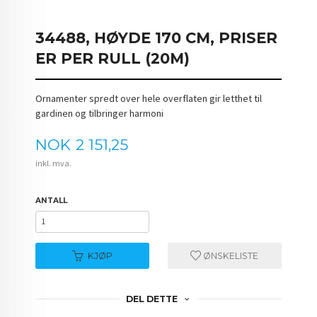
34488, HØYDE 170 CM, PRISER
ER PER RULL (20M)
Ornamenter spredt over hele overflaten gir letthet til
gardinen og tilbringer harmoni
Pris
NOK
2 151,25
inkl. mva.
ANTALL
KJØP
ØNSKELISTE
DEL DETTE