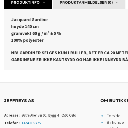
PRODUKTINFO
PRODUKTANMELDELSER (0)
Jacquard Gardine
høyde 140 cm
gramvekt 60 g / m² ± 5 %
100% polyester
NB! GARDINER SELGES KUN I RULLER, DET ER CA 20 METER
GARDINENE ER IKKE KANTSYDD OG HAR IKKE INNSYDD B
JEFFREYS AS
OM BUTIKK
Adresse:
Østre Aker vei 90, Bygg 4 , 0596 Oslo
Forside
Bli kunde
Telefon:
+4740077775