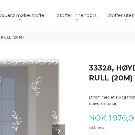
cquard møbelstoffer
Stoffer innendørs
Stoffer ute
 RULL (20M)
33328, HØY
RULL (20M)
Et rom med et slikt gardin 
ethvert interiør
Pris
NOK
1 970,0
inkl. mva.
Next