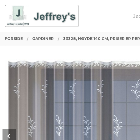
Gå
Lukk
PRODUKTER
til
Ja
innholdet
FORSIDE
GARDINER
33328, HØYDE 140 CM, PRISER ER PER
Prev