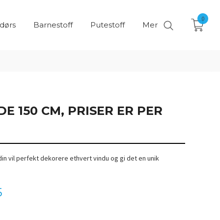
0
ndørs
Barnestoff
Putestoff
Mer
DE 150 CM, PRISER ER PER
din vil perfekt dekorere ethvert vindu og gi det en unik
5