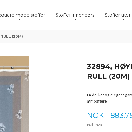
cquard møbelstoffer
Stoffer innendørs
Stoffer ute
 RULL (20M)
32894, HØY
RULL (20M)
En delikat og elegant gar
atmosfære
Pris
NOK
1 883,7
inkl. mva.