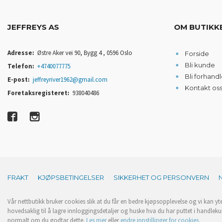
JEFFREYS AS
OM BUTIKK
Adresse:
Østre Aker vei 90, Bygg 4 , 0596 Oslo
Forside
Bli kunde
Telefon:
+4740077775
Bli forhandl
E-post:
jeffreyriver1962@gmail.com
Kontakt os
Foretaksregisteret:
938040486
FRAKT
KJØPSBETINGELSER
SIKKERHET OG PERSONVERN
Vår nettbutikk bruker cookies slik at du får en bedre kjøpsopplevelse og vi kan yt
hovedsaklig til å lagre innloggingsdetaljer og huske hva du har puttet i handleku
normalt om du godtar dette.
Les mer
eller
endre innstillinger for cookies.