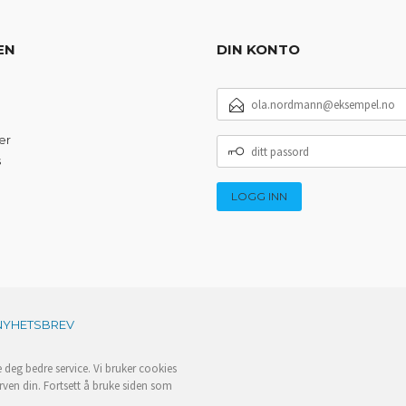
EN
DIN KONTO
E-
POSTADRESSE
er
DITT
PASSORD
s
NYHETSBREV
e deg bedre service. Vi bruker cookies
rven din. Fortsett å bruke siden som