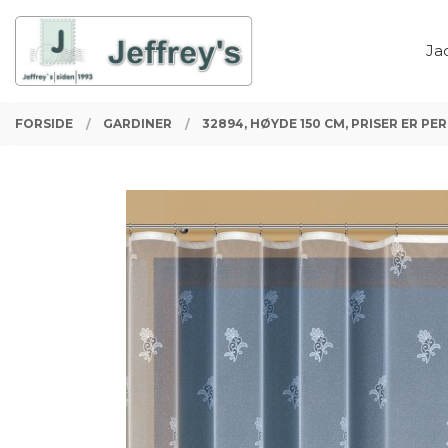
Gå
Lukk
PRODUKTER
til
Ja
innholdet
FORSIDE
GARDINER
32894, HØYDE 150 CM, PRISER ER PER