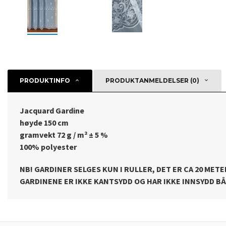
PRODUKTINFO
PRODUKTANMELDELSER (0)
Jacquard Gardine
høyde 150 cm
gramvekt 72 g / m² ± 5 %
100% polyester
NB! GARDINER SELGES KUN I RULLER, DET ER CA 20 METER
GARDINENE ER IKKE KANTSYDD OG HAR IKKE INNSYDD B