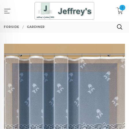
Gå
0
til
innholdet
FORSIDE
GARDINER