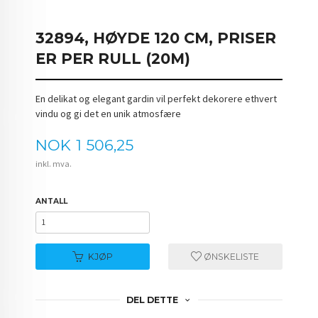
32894, HØYDE 120 CM, PRISER
ER PER RULL (20M)
En delikat og elegant gardin vil perfekt dekorere ethvert
vindu og gi det en unik atmosfære
Pris
NOK
1 506,25
inkl. mva.
ANTALL
KJØP
ØNSKELISTE
DEL DETTE