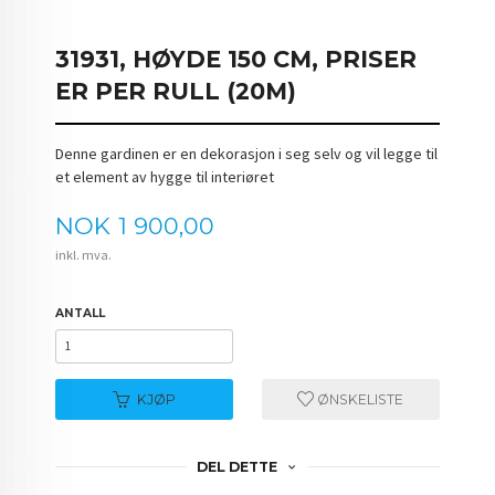
31931, HØYDE 150 CM, PRISER
ER PER RULL (20M)
Denne gardinen er en dekorasjon i seg selv og vil legge til
et element av hygge til interiøret
Pris
NOK
1 900,00
inkl. mva.
ANTALL
KJØP
ØNSKELISTE
DEL DETTE