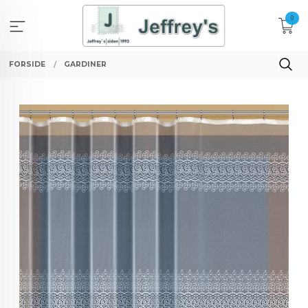
Gå
0
til
innholdet
FORSIDE
GARDINER