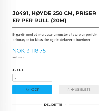
30491, HØYDE 250 CM, PRISER
ER PER RULL (20M)
Et gardin med et interessant mønster vil være en perfekt
dekorasjon for klassiske og rikt dekorerte interiører
Pris
NOK
3 118,75
inkl. mva.
ANTALL
KJØP
ØNSKELISTE
DEL DETTE