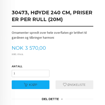
30473, HØYDE 240 CM, PRISER
ER PER RULL (20M)
Ornamenter spredt over hele overflaten gir letthet til
gardinen og tilbringer harmoni
Pris
NOK
3 570,00
inkl. mva.
ANTALL
KJØP
ØNSKELISTE
DEL DETTE