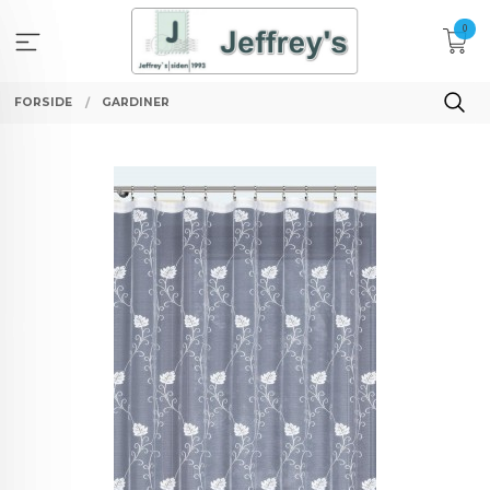
Gå
0
til
innholdet
FORSIDE
GARDINER