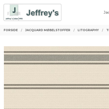
Gå
Lukk
PRODUKTER
til
Ja
innholdet
FORSIDE
JACQUARD MØBELSTOFFER
LITOGRAPHY
T