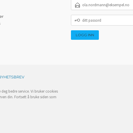
E-
POSTADRESSE
er
DITT
PASSORD
s
NYHETSBREV
e deg bedre service. Vi bruker cookies
rven din. Fortsett å bruke siden som