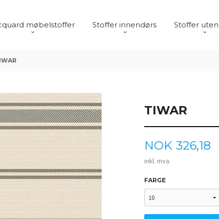
cquard møbelstoffer
Stoffer innendørs
Stoffer ute
IWAR
TIWAR
Pris
NOK
326,18
inkl. mva.
FARGE