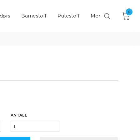
0
ndørs
Barnestoff
Putestoff
Mer
ANTALL