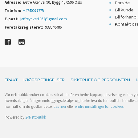
Adresse:
Østre Aker vei 90, Bygg 4 , 0596 Oslo
Forside
Bli kunde
Telefon:
+4740077775
Bli forhandl
E-post:
jeffreyriver1962@gmail.com
Kontakt os
Foretaksregisteret:
938040486
FRAKT
KJØPSBETINGELSER
SIKKERHET OG PERSONVERN
Vår nettbutikk bruker cookies slik at du får en bedre kjøpsopplevelse og vi kan yt
hovedsaklig til å lagre innloggingsdetaljer og huske hva du har puttet i handleku
normalt om du godtar dette.
Les mer
eller
endre innstillinger for cookies.
Powered by
24Nettbutikk