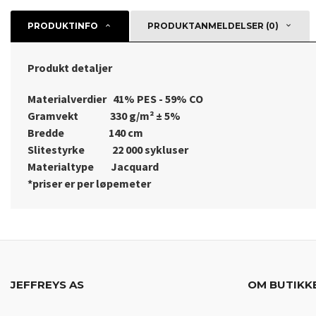
PRODUKTINFO
PRODUKTANMELDELSER (0)
Produkt detaljer
Materialverdier 41% PES - 59% CO
Gramvekt 330 g/m² ± 5%
Bredde 140 cm
Slitestyrke 22 000 sykluser
Materialtype Jacquard
*priser er per løpemeter
JEFFREYS AS
OM BUTIKK