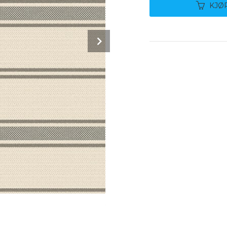
KJØ
Next
20