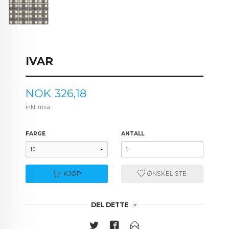
IVAR
Pris
NOK
326,18
inkl. mva.
FARGE
ANTALL
KJØP
ØNSKELISTE
DEL DETTE