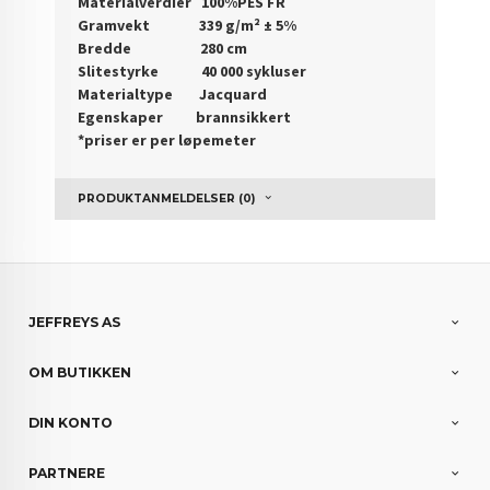
Materialverdier 100%PES FR
Gramvekt 339 g/m² ± 5%
Bredde 280 cm
Slitestyrke 40 000 sykluser
Materialtype Jacquard
Egenskaper brannsikkert
*priser er per løpemeter
PRODUKTANMELDELSER (0)
JEFFREYS AS
OM BUTIKKEN
DIN KONTO
PARTNERE