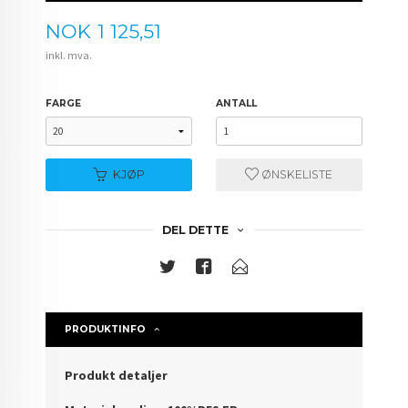
Pris
NOK
1 125,51
inkl. mva.
FARGE
ANTALL
KJØP
ØNSKELISTE
DEL DETTE
PRODUKTINFO
Produkt detaljer