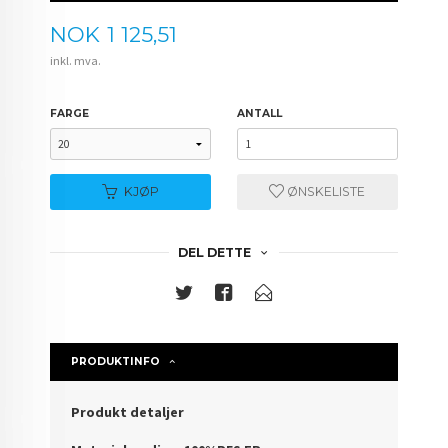
Pris
NOK
1 125,51
inkl. mva.
FARGE
ANTALL
KJØP
ØNSKELISTE
DEL DETTE
PRODUKTINFO
Produkt detaljer