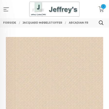
Gå
0
til
innholdet
FORSIDE
JACQUARD MØBELSTOFFER
ARCADIAN FR