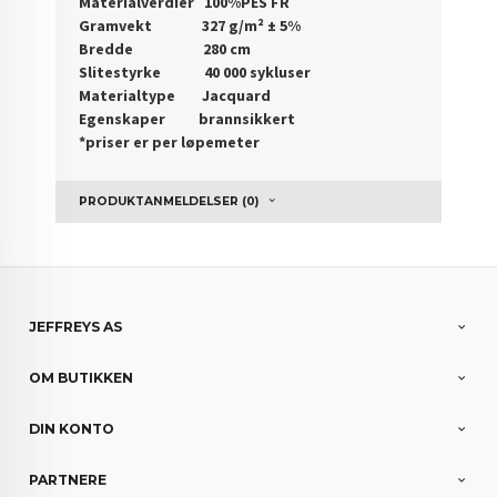
Materialverdier 100%PES FR
Gramvekt 327 g/m² ± 5%
Bredde 280 cm
Slitestyrke 40 000 sykluser
Materialtype Jacquard
Egenskaper brannsikkert
*priser er per løpemeter
PRODUKTANMELDELSER (0)
JEFFREYS AS
OM BUTIKKEN
DIN KONTO
PARTNERE