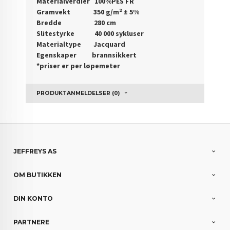
Materialverdier 100%PES FR
Gramvekt 350 g/m² ± 5%
Bredde 280 cm
Slitestyrke 40 000 sykluser
Materialtype Jacquard
Egenskaper brannsikkert
*priser er per løpemeter
PRODUKTANMELDELSER (0)
JEFFREYS AS
OM BUTIKKEN
DIN KONTO
PARTNERE