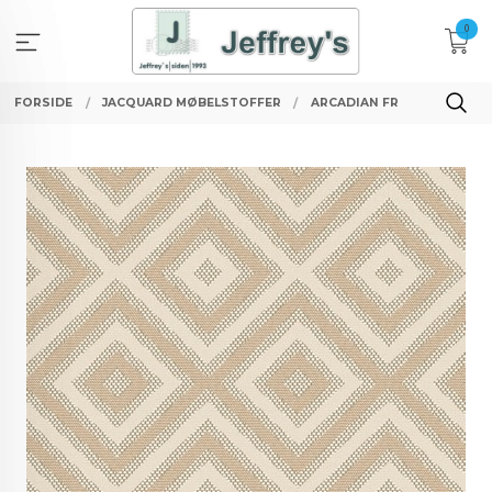
Gå
0
til
innholdet
FORSIDE
JACQUARD MØBELSTOFFER
ARCADIAN FR