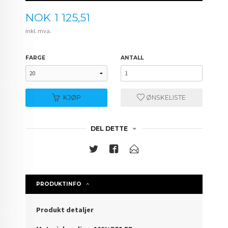
Pris
NOK
1 125,51
inkl. mva.
FARGE
ANTALL
KJØP
ØNSKELISTE
DEL DETTE
PRODUKTINFO
Produkt detaljer